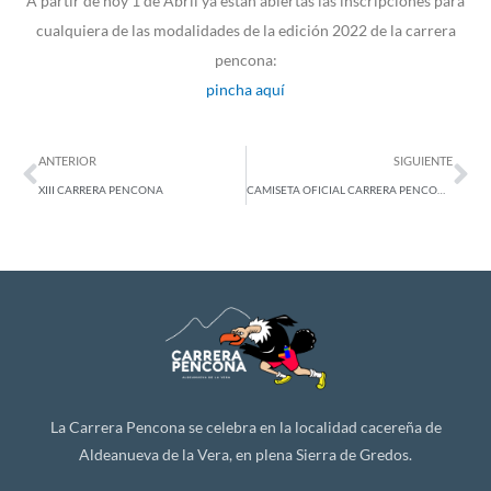
A partir de hoy 1 de Abril ya están abiertas las inscripciones para
cualquiera de las modalidades de la edición 2022 de la carrera
pencona:
pincha aquí
Ant
Si
ANTERIOR
SIGUIENTE
XIII CARRERA PENCONA
CAMISETA OFICIAL CARRERA PENCONA 22
La Carrera Pencona se celebra en la localidad cacereña de
Aldeanueva de la Vera, en plena Sierra de Gredos.