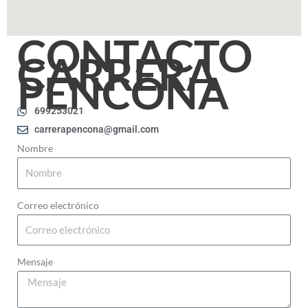
CONTACTO
CARRERA
PENCONA
699253021
carrerapencona@gmail.com
Nombre
Correo electrónico
Mensaje